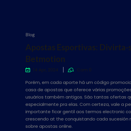
Blog
Apostas Esportivas: Divirta
Betmotion
14 Apr, 2024
Com 0
Porém, em cada aporte há um código promocion
casa de apostas que oferece várias promoções,
usuários também antigos. São tantas ofertas q
especialmente pra elas. Com certeza, vale a p
importante ficar gentil aos termos electronic 
crescendo at the conquistando cada sucesión m
sobre apostas online.