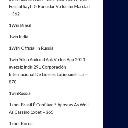
Formal Saytı ᐉ Bonuslar Və Idman Mərcləri
– 362
1Win Brasil
1win India
1WIN Official In Russia
1win Yüklə Android Apk Və Ios App 2023
əvəzsiz Indir 291 Corporación
Internacional De Líderes Latinoamérica –
870
1winRussia
1xbet Brasil É Confiável? Apostas As Well
As Cassino 1xbet – 365
1xbet Korea