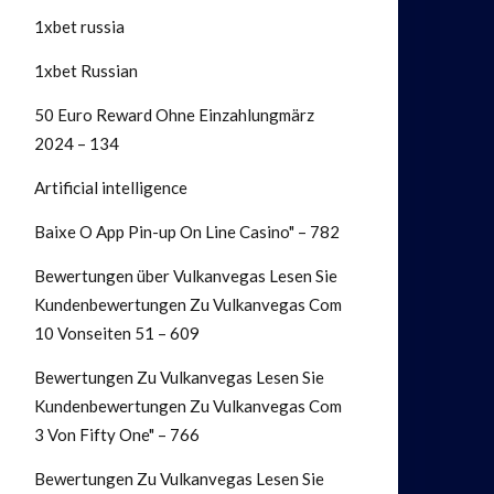
1xbet russia
1xbet Russian
50 Euro Reward Ohne Einzahlung️märz
2024 – 134
Artificial intelligence
Baixe O App Pin-up On Line Casino" – 782
Bewertungen über Vulkanvegas Lesen Sie
Kundenbewertungen Zu Vulkanvegas Com
10 Vonseiten 51 – 609
Bewertungen Zu Vulkanvegas Lesen Sie
Kundenbewertungen Zu Vulkanvegas Com
3 Von Fifty One" – 766
Bewertungen Zu Vulkanvegas Lesen Sie