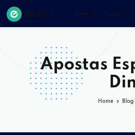
Home
Pages
Apostas Esp
Di
Home
Blog