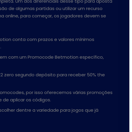
pleta. Um dos diferenciais desse tipo para aposta
o de algumas partidas ou utilizar um recurso
a online, para começar, os jogadores devem se
ion conta com prazos e valores mínimos
.
arem com um Promocode Betmotion específico,
 zero segundo depósito para receber 50% the
omocodes, por isso oferecemos várias promoções
de aplicar os códigos.
colher dentre a variedade para jogos que já