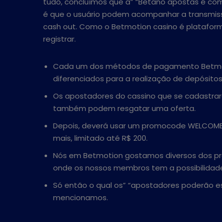
tudo, concluímos que a” “Betano apostas é com
é que o usuário podem acompanhar a transmissã
cash out. Como o Betmotion casino é plataform
registrar.
Cada um dos métodos de pagamento Betmot
diferenciados para a realização de depósitos
Os apostadores do cassino que se cadastr
também podem resgatar uma oferta.
Depois, deverá usar um promocode WELCOME2
mais, limitado até R$ 200.
Nós em Betmotion gostamos diversos dos pr
onde os nossos membros tem a possibilidade 
Só então o qual os” “apostadores poderão es
mencionamos.