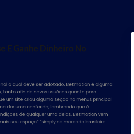
Remember me
Lost your password?
-se E Ganhe Dinheiro No
al o qual deve ser adotado. Betmotion é alguma
 tanto afin de novos usuários quanto para
ue um site criou alguma seção no menus principal
ena dar uma conferida, lembrando que é
condições de qualquer uma delas. Betmotion vem
ais seu espaço” “simply no mercado brasileiro