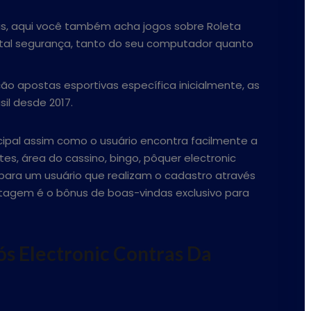
is, aqui você também acha jogos sobre Roleta
total segurança, tanto do seu computador quanto
 apostas esportivas específica inicialmente, as
sil desde 2017.
cipal assim como o usuário encontra facilmente a
es, área do cassino, bingo, pôquer electronic
para um usuário que realizam o cadastro através
ntagem é o bônus de boas-vindas exclusivo para
ós Electronic Contras Da