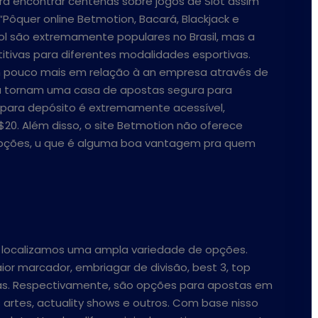
irá encontrar centenas sobre jogos de Slot assim
Pôquer online Betmotion, Bacará, Blackjack e
l são extremamente populares no Brasil, mas a
ivas para diferentes modalidades esportivas.
m pouco mais em relação à an empresa através de
a tornam uma casa de apostas segura para
o para depósito é extremamente acessível,
20. Além disso, o site Betmotion não oferece
opções, u que é alguma boa vantagem pra quem
 localizamos uma ampla variedade de opções.
or marcador, embriagar de divisão, best 3, top
tras. Respectivamente, são opções para apostas em
 artes, actuality shows e outros. Com base nisso