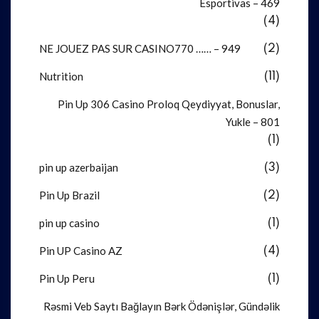
Esportivas – 469
(4)
NE JOUEZ PAS SUR CASINO770 …… – 949
(2)
Nutrition
(11)
Pin Up 306 Casino Proloq Qeydiyyat, Bonuslar,
Yukle – 801
(1)
pin up azerbaijan
(3)
Pin Up Brazil
(2)
pin up casino
(1)
Pin UP Casino AZ
(4)
Pin Up Peru
(1)
Rəsmi Veb Saytı Bağlayın️ Bərk Ödənişlər, Gündəlik