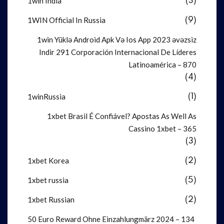
1win India
(3)
1WIN Official In Russia
(9)
1win Yüklə Android Apk Və Ios App 2023 əvəzsiz
Indir 291 Corporación Internacional De Líderes
Latinoamérica – 870
(4)
1winRussia
(1)
1xbet Brasil É Confiável? Apostas As Well As
Cassino 1xbet – 365
(3)
1xbet Korea
(2)
1xbet russia
(5)
1xbet Russian
(2)
50 Euro Reward Ohne Einzahlung️märz 2024 – 134