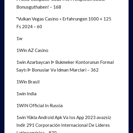
Bonusguthaben! – 168
"Vulkan Vegas Casino » Erfahrungen 1000 + 125
Fs 2024 – 60
1w
1Win AZ Casino
1win Azərbaycan ᐉ Bukmeker Kontorunun Formal
Saytı ᐉ Bonuslar Və Idman Mərcləri – 362
1Win Brasil
1win India
1WIN Official In Russia
1win Yüklə Android Apk Və Ios App 2023 əvəzsiz
Indir 291 Corporación Internacional De Líderes
Latinoamérica – 870