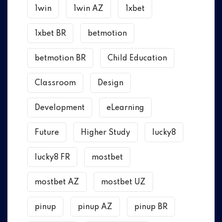
1win
1win AZ
1xbet
1xbet BR
betmotion
betmotion BR
Child Education
Classroom
Design
Development
eLearning
Future
Higher Study
lucky8
lucky8 FR
mostbet
mostbet AZ
mostbet UZ
pinup
pinup AZ
pinup BR