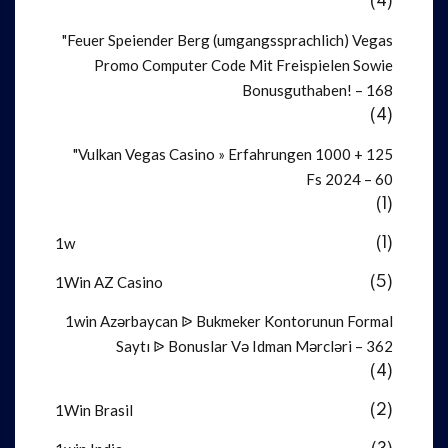
(4)
"Feuer Speiender Berg (umgangssprachlich) Vegas
Promo Computer Code Mit Freispielen Sowie
Bonusguthaben! – 168
(4)
"Vulkan Vegas Casino » Erfahrungen 1000 + 125
Fs 2024 – 60
(1)
1w
(1)
1Win AZ Casino
(5)
1win Azərbaycan ᐉ Bukmeker Kontorunun Formal
Saytı ᐉ Bonuslar Və Idman Mərcləri – 362
(4)
1Win Brasil
(2)