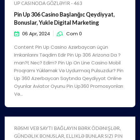
UP CASINODA GÖZLƏYIR - 463
Pin Up 306 Casino Başlanğıc Qeydiyyat,
Bonuslar, Yukle Digital Marketing
06 Apr, 2024
Com 0
Content Pin Up Casino Azərbaycan üçün
Imkanlarını Təqdim Edir Pin Up 306 Arizona Da ?
man?t Nec? Edim? Pin Up On Line Casino Mobil
Proqramı Yükləmək Və Uydurmaq Pulsuzdur? Pin
Up 360 Azerbaycan Saytında Qeydiyyat Online
Oyunlar Aviator Oyunu Pin Up360 Promosyonları
Və...
RƏSMI VEB SAYTI BAĞLAYIN️ BƏRK ÖDƏNIŞLƏR,
GÜNDƏLIK BONUSLAR, ELLIKLƏ BUNLAR SIZI PIN