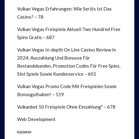
Vulkan Vegas Erfahrungen: Wie Seriös Ist Das
Casino? – 78
Vulkan Vegas Freispiele Aktuell Two Hundred Free
Spins Gratis – 687
Vulkan Vegas In-depth On Line Casino Review In
2024: Auszahlung Und Bonusse Für
Bestandskunden, Promotion Codes Für Free Spins,
Slot Spiele Sowie Kundenservice – 601
Vulkan Vegas Promo Code Mit Freispielen Sowie
Bonusguthaben! – 519
Vulkanbet 50 Freispiele Ohne Einzahlung" – 678
Web Development
казино