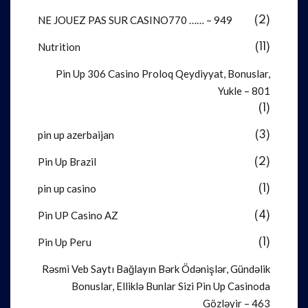
NE JOUEZ PAS SUR CASINO770 …… – 949
(2)
Nutrition
(11)
Pin Up 306 Casino Proloq Qeydiyyat, Bonuslar,
Yukle – 801
(1)
pin up azerbaijan
(3)
Pin Up Brazil
(2)
pin up casino
(1)
Pin UP Casino AZ
(4)
Pin Up Peru
(1)
Rəsmi Veb Saytı Bağlayın️ Bərk Ödənişlər, Gündəlik
Bonuslar, Elliklə Bunlar Sizi Pin Up Casinoda
Gözləyir – 463