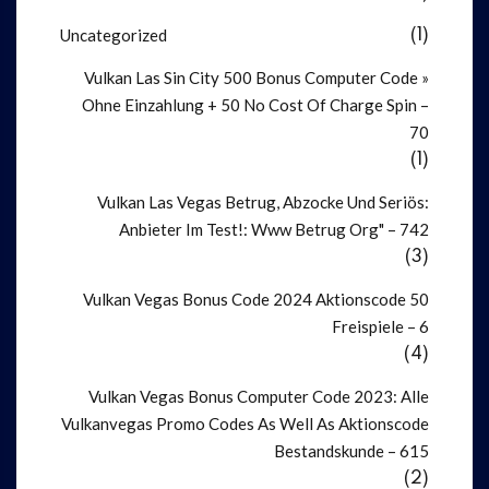
Uncategorized
(1)
Vulkan Las Sin City 500 Bonus Computer Code »
Ohne Einzahlung + 50 No Cost Of Charge Spin –
70
(1)
Vulkan Las Vegas Betrug, Abzocke Und Seriös:
Anbieter Im Test!: Www Betrug Org" – 742
(3)
Vulkan Vegas Bonus Code 2024 Aktionscode 50
Freispiele – 6
(4)
Vulkan Vegas Bonus Computer Code 2023: Alle
Vulkanvegas Promo Codes As Well As Aktionscode
Bestandskunde – 615
(2)