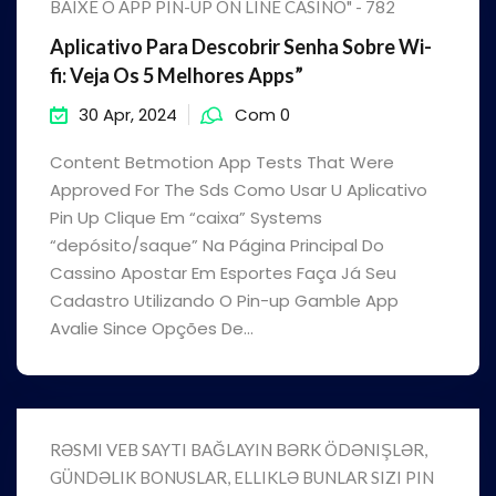
BAIXE O APP PIN-UP ON LINE CASINO" - 782
Aplicativo Para Descobrir Senha Sobre Wi-
fi: Veja Os 5 Melhores Apps”
30 Apr, 2024
Com 0
Content Betmotion App Tests That Were
Approved For The Sds Como Usar U Aplicativo
Pin Up Clique Em “caixa” Systems
“depósito/saque” Na Página Principal Do
Cassino Apostar Em Esportes Faça Já Seu
Cadastro Utilizando O Pin-up Gamble App
Avalie Since Opções De...
RƏSMI VEB SAYTI BAĞLAYIN️ BƏRK ÖDƏNIŞLƏR,
GÜNDƏLIK BONUSLAR, ELLIKLƏ BUNLAR SIZI PIN