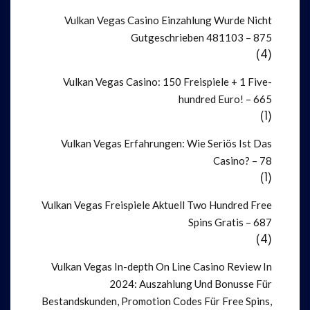
Vulkan Vegas Casino Einzahlung Wurde Nicht
Gutgeschrieben 481103 – 875
(4)
Vulkan Vegas Casino: 150 Freispiele + 1 Five-
hundred Euro! – 665
(1)
Vulkan Vegas Erfahrungen: Wie Seriös Ist Das
Casino? – 78
(1)
Vulkan Vegas Freispiele Aktuell Two Hundred Free
Spins Gratis – 687
(4)
Vulkan Vegas In-depth On Line Casino Review In
2024: Auszahlung Und Bonusse Für
Bestandskunden, Promotion Codes Für Free Spins,