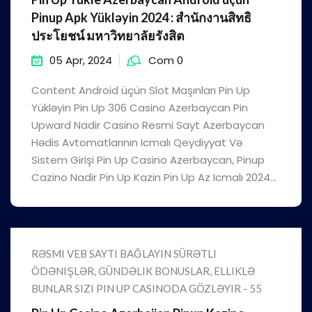
Pinup Apk Yükləyin 2024 : สำนักงานสิทธิ
ประโยชน์ มหาวิทยาลัยรังสิต
05 Apr, 2024
Com 0
Content Android üçün Slot Maşınları Pin Up
Yükləyin Pin Up 306 Casino Azerbaycan Pin
Upward Nadir Casino Resmi Sayt Azerbaycan
Hədis Avtomatlarının Icmalı Qeydiyyat Və
Sistem Girişi Pin Up Casino Azerbaycan, Pinup
Cazino Nadir Pin Up Kazin Pin Up Az Icmalı 2024...
RƏSMI VEB SAYTI BAĞLAYIN️ SÜRƏTLI
ÖDƏNIŞLƏR, GÜNDƏLIK BONUSLAR, ELLIKLƏ
BUNLAR SIZI PIN UP CASINODA GÖZLƏYIR - 55