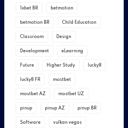
1xbet BR
betmotion
betmotion BR
Child Education
Classroom
Design
Development
eLearning
Future
Higher Study
lucky8
lucky8 FR
mostbet
mostbet AZ
mostbet UZ
pinup
pinup AZ
pinup BR
Software
vulkan vegas