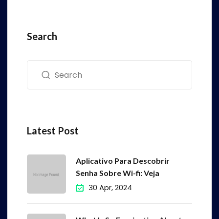
Search
Latest Post
Aplicativo Para Descobrir
Senha Sobre Wi-fi: Veja
30 Apr, 2024