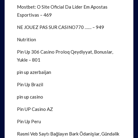
Mostbet: O Site Oficial Da Líder Em Apostas
Esportivas – 469
NE JOUEZ PAS SUR CASINO770 …… – 949
Nutrition
Pin Up 306 Casino Proloq Qeydiyyat, Bonuslar,
Yukle – 801
pin up azerbaijan
Pin Up Brazil
pin up casino
Pin UP Casino AZ
Pin Up Peru
Rəsmi Veb Saytı Bağlayın️ Bərk Ödənişlər, Gündəlik